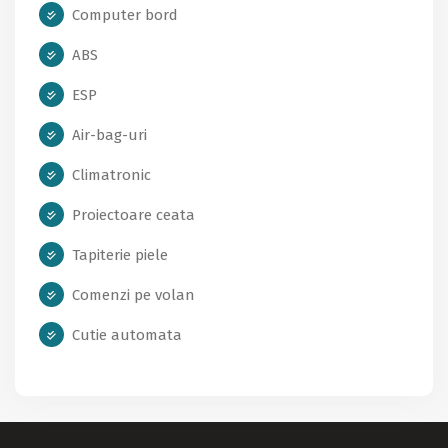
Computer bord
ABS
ESP
Air-bag-uri
Climatronic
Proiectoare ceata
Tapiterie piele
Comenzi pe volan
Cutie automata