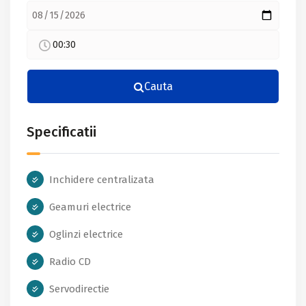
00:30
Cauta
Specificatii
Inchidere centralizata
Geamuri electrice
Oglinzi electrice
Radio CD
Servodirectie