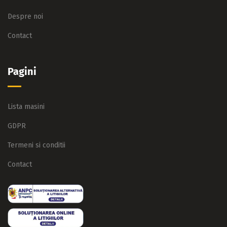
Despre noi
Contact
Pagini
Lista masini
GDPR
Termeni si conditii
Contact