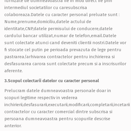
furnizate de dumneavoastra fie in mod direct fie prin
intermediul societatilor cu caresubscrisa
colaboreaza.Datele cu caracter personal preluate sunt :
Nume,prenume,domiciliu,datele actului de
identitate,CNP,datele permisului de conducere,datele
cardului bancar utilizat,numar de telefon,email.Datele
sunt colectate atunci cand deveniti clientii nostri.Datele vor
fi stocate cel putin pe perioada prevazuta de lege pentru
pastrarea/arhivarea contractelor pentru inchirierea si
desfasurarea carora sunt colectate precum si a inscrisurilor
aferente.
3.Scopul colectarii datelor cu caracter personal
Prelucram datele dumneavoastra personale doar in
scopuri legitime respectiv in vederea
inchirierii,desfasurarii,executarii,modificarii,completarii,incetarii
contractelor cu caracter comercial dintre subscrisa si
persoana dumneavoastra pentru scopurile descrise
anterior.