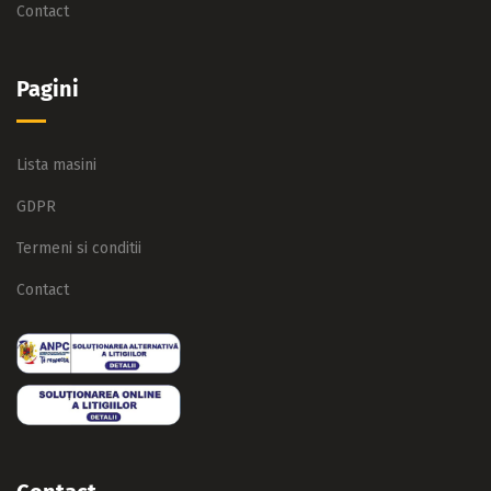
Contact
Pagini
Lista masini
GDPR
Termeni si conditii
Contact