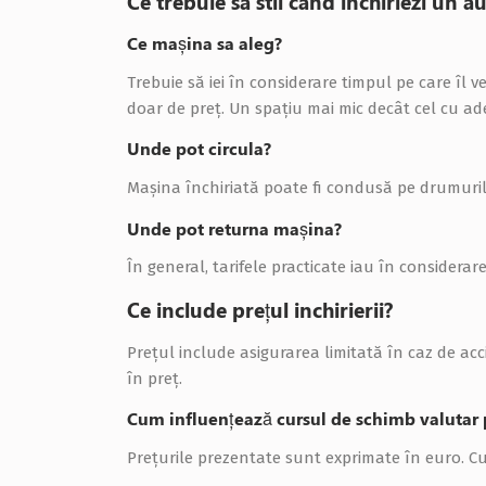
Ce trebuie sa stii când inchiriezi un 
Ce mașina sa aleg?
Trebuie să iei în considerare timpul pe care îl v
doar de preţ. Un spaţiu mai mic decât cel cu ade
Unde pot circula?
Maşina închiriată poate fi condusă pe drumurile p
Unde pot returna mașina?
În general, tarifele practicate iau în considerar
Ce include prețul inchirierii?
Preţul include asigurarea limitată în caz de acc
în preţ.
Cum influențează cursul de schimb valutar p
Preţurile prezentate sunt exprimate în euro. Cur