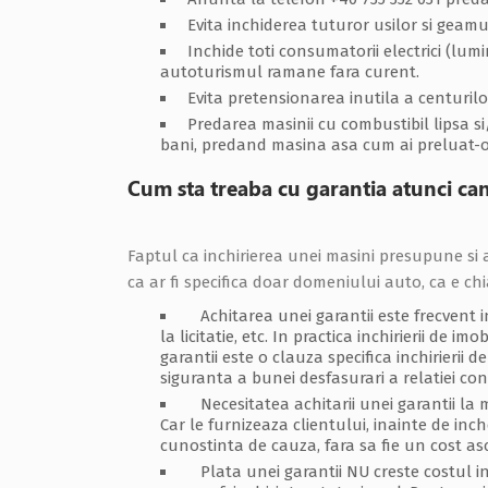
Evita inchiderea tuturor usilor si geamuri
Inchide toti consumatorii electrici (lumi
autoturismul ramane fara curent.
Evita pretensionarea inutila a centurilo
Predarea masinii cu combustibil lipsa s
bani, predand masina asa cum ai preluat-o
Cum sta treaba cu garantia atunci can
Faptul ca inchirierea unei masini presupune si 
ca ar fi specifica doar domeniului auto, ca e chi
Achitarea unei garantii este frecvent int
la licitatie, etc. In practica inchirierii de 
garantii este o clauza specifica inchirierii 
siguranta a bunei desfasurari a relatiei co
Necesitatea achitarii unei garantii la m
Car le furnizeaza clientului, inainte de inc
cunostinta de cauza, fara sa fie un cost as
Plata unei garantii NU creste costul inc