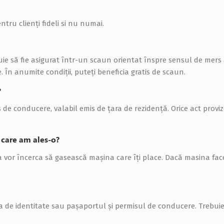
tru clienţi fideli si nu numai.
buie să fie asigurat într-un scaun orientat înspre sensul de mers
În anumite condiții, puteți beneficia gratis de scaun.
?
de conducere, valabil emis de ţara de rezidenţă. Orice act proviz
 care am ales-o?
a vor încerca să gasească maşina care îţi place. Dacă masina face
ea de identitate sau pașaportul și permisul de conducere. Trebuie 