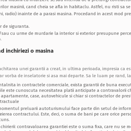
lor masinii, cand cheia se afla in habitaclu. Astfel, nu risti sa s
ni, radio) inainte de a parasi masina. Procedand in acest mod pre
r de siguranta.
i/sau cu urme de murdarie la interior si exterior presupune per
.
d inchiriezi o masina
achitarea unei garantii a creat, in ultima perioada, impresia ca 
ar vorba de inselatorie si asa mai departe. Sa le luam pe rand, la
alnita in contractele comerciale, exista garantii de buna executie,
imobile este cunoscuta necesitatea platii anticipate a contravalorii
de apartamente, case, autovehicule si chiar si contractelor de prest
ntractuale
omentul preluarii autoturismului face parte din setul de informat
heierea contractului. Este, deci, o suma de bani pe care orice per
cuns.
hirierii: contravaloarea garantiei este o suma fixa, care nu se m