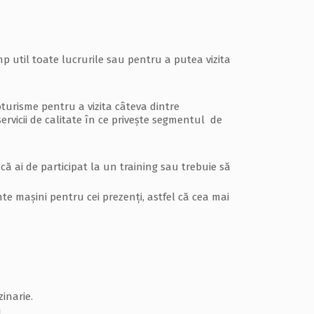
p util toate lucrurile sau pentru a putea vizita
oturisme pentru a vizita câteva dintre
ervicii de calitate în ce privește segmentul de
că ai de participat la un training sau trebuie să
e mașini pentru cei prezenți, astfel că cea mai
zinarie.
.