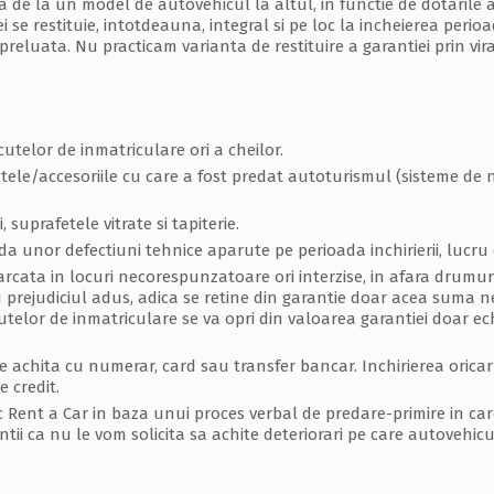
ia de la un model de autovehicul la altul, in functie de dotarile a
 se restituie, intotdeauna, integral si pe loc la incheierea perioa
 preluata. Nu practicam varianta de restituire a garantiei prin vi
telor de inmatriculare ori a cheilor.
ele/accesoriile cu care a fost predat autoturismul (sisteme de nav
uprafetele vitrate si tapiterie.
a unor defectiuni tehnice aparute pe perioada inchirierii, lucru c
rcata in locuri necorespunzatoare ori interzise, in afara drumuri
u prejudiciul adus, adica se retine din garantie doar acea suma
elor de inmatriculare se va opri din valoarea garantiei doar ech
e achita cu numerar, card sau transfer bancar. Inchirierea orica
e credit.
c Rent a Car in baza unui proces verbal de predare-primire in 
tii ca nu le vom solicita sa achite deteriorari pe care autovehicul