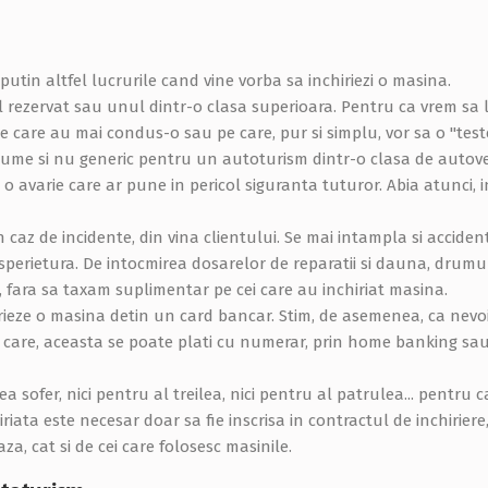
 putin altfel lucrurile cand vine vorba sa inchiriezi o masina.
ezervat sau unul dintr-o clasa superioara. Pentru ca vrem sa le 
care au mai condus-o sau pe care, pur si simplu, vor sa o "teste
e si nu generic pentru un autoturism dintr-o clasa de autovehi
o avarie care ar pune in pericol siguranta tuturor. Abia atunci,
 caz de incidente, din vina clientului. Se mai intampla si accide
sperietura. De intocmirea dosarelor de reparatii si dauna, drumu
fara sa taxam suplimentar pe cei care au inchiriat masina.
irieze o masina detin un card bancar. Stim, de asemenea, ca nev
 care, aceasta se poate plati cu numerar, prin home banking sau
ea sofer, nici pentru al treilea, nici pentru al patrulea... pentru
ata este necesar doar sa fie inscrisa in contractul de inchirier
za, cat si de cei care folosesc masinile.