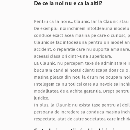
De ce la noi nu e ca la altii?
Pentru ca la noi e... Claunic. Iar la Claunic stau
De exemplu, noi inchiriem intotdeauna modelul r
conduce exact acea masina pe care o cunosc, pe 
Claunic se fac intodeauna pentru un model anum
accident, o reparatie care nu suporta amanare, 
aceeasi clasa ori dintr-una superioara.
La Claunic, nu percepem taxe de administrare in
bucuram cand ai nostri clienti scapa doar cu o 
masina pleaca din nou la drum ne ocupam noi, 
Intelegem ca nu toti cei care au nevoie sa inch
modalitatea de a achita garantia. Drept pentru
juridice.
In plus, la Claunic nu exista taxe pentru al doil
persoana de incredere sa conduca masina inchiri
respectate, atat de catre societatea care inchiria