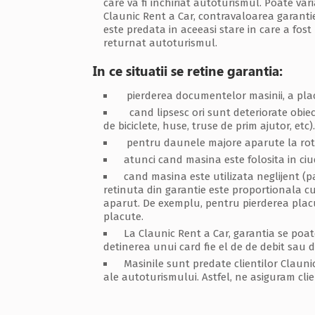
care va fi inchiriat autoturismul. Poate var
Claunic Rent a Car, contravaloarea garantiei
este predata in aceeasi stare in care a fost
returnat autoturismul.
In ce situatii se retine garantia:
pierderea documentelor masinii, a placu
cand lipsesc ori sunt deteriorate obiect
de biciclete, huse, truse de prim ajutor, etc).
pentru daunele majore aparute la roti, s
atunci cand masina este folosita in ciud
cand masina este utilizata neglijent (pa
retinuta din garantie este proportionala c
aparut. De exemplu, pentru pierderea placut
placute.
La Claunic Rent a Car, garantia se poat
detinerea unui card fie el de de debit sau d
Masinile sunt predate clientilor Clauni
ale autoturismului. Astfel, ne asiguram clien