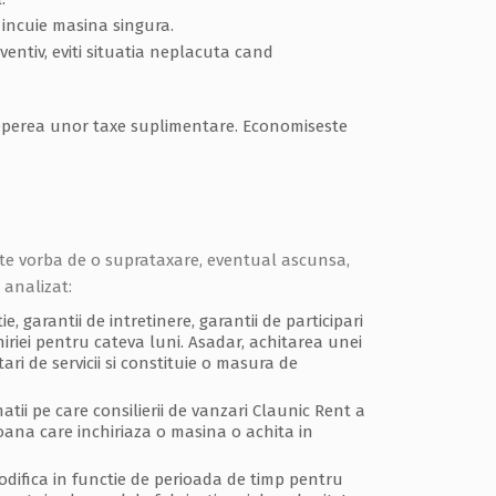
e incuie masina singura.
ventiv, eviti situatia neplacuta cand
ceperea unor taxe suplimentare. Economiseste
este vorba de o suprataxare, eventual ascunsa,
 analizat:
 garantii de intretinere, garantii de participari
 chiriei pentru cateva luni. Asadar, achitarea unei
ari de servicii si constituie o masura de
ii pe care consilierii de vanzari Claunic Rent a
soana care inchiriaza o masina o achita in
odifica in functie de perioada de timp pentru