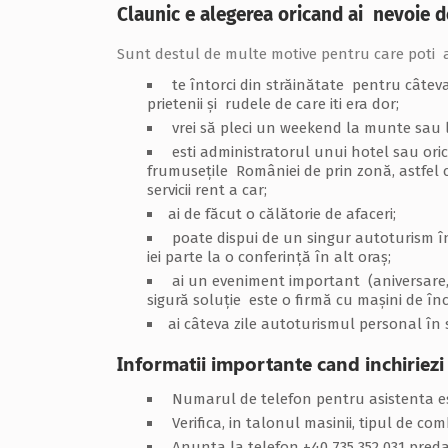
Claunic e alegerea oricand ai nevoie 
Sunt destul de multe motive pentru care poti ape
te întorci din străinătate pentru câteva
prietenii și rudele de care iti era dor;
vrei să pleci un weekend la munte sau
esti administratorul unui hotel sau oric
frumusețile României de prin zonă, astfel că
servicii rent a car;
ai de făcut o călătorie de afaceri;
poate dispui de un singur autoturism în f
iei parte la o conferință în alt oraș;
ai un eveniment important (aniversare, 
sigură soluție este o firmă cu mașini de înc
ai câteva zile autoturismul personal în 
Informatii importante cand inchiriezi
Numarul de telefon pentru asistenta est
Verifica, in talonul masinii, tipul de co
Anunta la telefon +40 735 352 031 predar