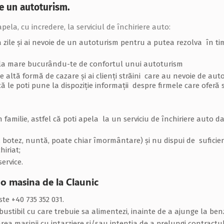
de un autoturism.
la, cu incredere, la serviciul de închiriere auto:
 zile și ai nevoie de un autoturism pentru a putea rezolva în tim
 la mare bucurându-te de confortul unui autoturism
e altă formă de cazare și ai clienți străini care au nevoie de aut
 le poti pune la dispoziție informații despre firmele care oferă s
amilie, astfel că poti apela la un serviciu de închiriere auto da
botez, nuntă, poate chiar îmormântare) și nu dispui de suficient
hiriat;
service.
 o masina de la Claunic
e +40 735 352 031.
mbustibil cu care trebuie sa alimentezi, inainte de a ajunge la ben
ea masinii cu intarziere si/sau intentia de a prelungi contractul