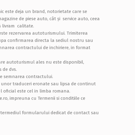
c este deja un brand, notorietate care se
agazine de piese auto, cât și service auto, ceea
 livram calitate.
veste rezervarea autoturismului. Trimiterea
pa confirmarea directa la sediul nostru sau
narea contractului de inchiriere, in format
re autoturismul ales nu este disponibil,
s de dvs.
 de semnarea contractului.
e unor traduceri eronate sau lipsa de continut
l oficial este cel in limba romana.
.ro, impreuna cu Termenii si conditiile ce
 intermediul formularului dedicat de contact sau