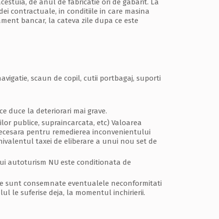
cestuia, de anul de fabricatie ori de gabarit. La
dei contractuale, in conditiile in care masina
rament bancar, la cateva zile dupa ce este
igatie, scaun de copil, cutii portbagaj, suporti
e duce la deteriorari mai grave.
lor publice, supraincarcata, etc) Valoarea
 necesara pentru remedierea inconvenientului
ivalentul taxei de eliberare a unui nou set de
rui autoturism NU este conditionata de
care sunt consemnate eventualele neconformitati
ul le suferise deja, la momentul inchirierii.