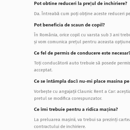
Pot obtine reduceri la prețul de inchiriere?
Da. Întreabă cum poţi obţine aceste reduceri pen
Pot beneficia de scaun de copil?
În România, orice copil cu varsta sub 3 ani tre
şi vom comunica preţul pentru aceasta opţiune. 
Ce fel de permis de conducere este necesar
Toţi conducătorii auto trebuie să posede permis 
acceptat.
Ce se întâmpla dacă nu-mi place masina pe
Vorbeşte cu angajaţii Claunic Rent a Car: aceşti
pretul se modifica corespunzator.
Ce îmi trebuie pentru a ridica mașina?
La preluarea mașinii, va trebui sa prezinți cart
contractului de inchiriere.