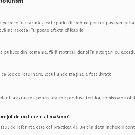
autoturism
ei petrece în maşină şi cât spaţiu îţi trebuie pentru pasageri şi ba
vărat necesar îţi poate afecta călătoria.
ublice din Romania, fără restricţii, dar şi în alte ţări, cu acord
e ca loc de returnare, locul unde maşina a fost livrată.
ident, asigurarea pentru daune produse terţilor, comisioane obli
rețul de inchiriere al mașinii?
sul de referinta este cel practicat de BNR la data incheierii con