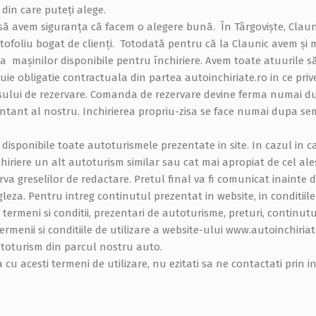
din care puteți alege.
să avem siguranța că facem o alegere bună. În Târgoviște, Clauni
ofoliu bogat de clienți. Totodată pentru că la Claunic avem și m
 a mașinilor disponibile pentru închiriere. Avem toate atuurile să
uie obligatie contractuala din partea autoinchiriate.ro in ce pri
sului de rezervare. Comanda de rezervare devine ferma numai du
ntant al nostru. Inchirierea propriu-zisa se face numai dupa sem
sponibile toate autoturismele prezentate in site. In cazul in ca
hiriere un alt autoturism similar sau cat mai apropiat de cel ale
rva greselilor de redactare. Pretul final va fi comunicat inainte
leza. Pentru intreg continutul prezentat in website, in conditiil
 termeni si conditii, prezentari de autoturisme, preturi, continutu
rmenii si conditiile de utilizare a website-ului www.autoinchiriate
toturism din parcul nostru auto.
a cu acesti termeni de utilizare, nu ezitati sa ne contactati prin