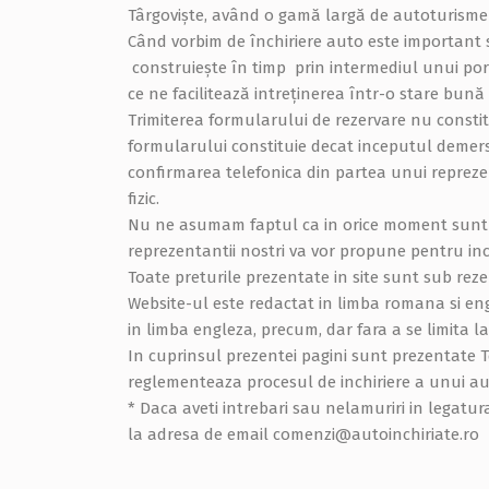
Târgoviște, având o gamă largă de autoturisme 
Când vorbim de închiriere auto este important 
construiește în timp prin intermediul unui port
ce ne facilitează intreținerea într-o stare bună
Trimiterea formularului de rezervare nu constit
formularului constituie decat inceputul demer
confirmarea telefonica din partea unui repreze
fizic.
Nu ne asumam faptul ca in orice moment sunt di
reprezentantii nostri va vor propune pentru inc
Toate preturile prezentate in site sunt sub reze
Website-ul este redactat in limba romana si eng
in limba engleza, precum, dar fara a se limita la
In cuprinsul prezentei pagini sunt prezentate Te
reglementeaza procesul de inchiriere a unui au
* Daca aveti intrebari sau nelamuriri in legatur
la adresa de email comenzi@autoinchiriate.ro