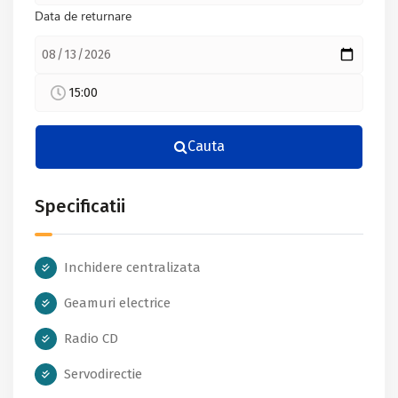
Data de returnare
15:00
Cauta
Specificatii
Inchidere centralizata
Geamuri electrice
Radio CD
Servodirectie