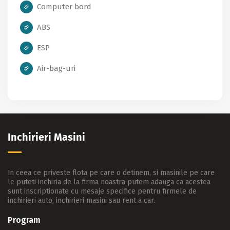
Computer bord
ABS
ESP
Air-bag-uri
Inchirieri Masini
In ceea ce priveste flota pe care o detinem, si masinile pe care
le puteti inchiria de la firma noastra putem adauga ca acestea
sunt inscriptionate cu mesaje specifice pentru firmele de
inchirieri auto, inchirieri masini sau rent a car.
Program