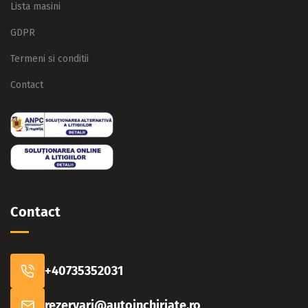
Lista masini
GDPR
Termeni si conditii
Contact
Contact
+40735352031
rezervari@autoinchiriate.ro