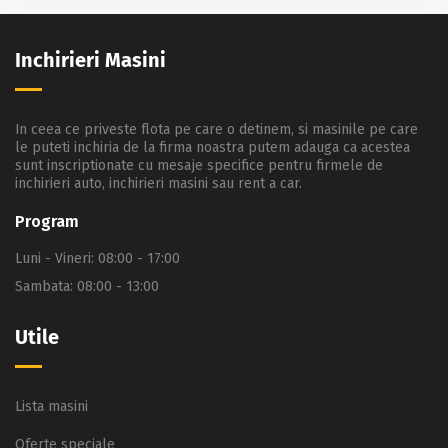
Inchirieri Masini
In ceea ce priveste flota pe care o detinem, si masinile pe care
le puteti inchiria de la firma noastra putem adauga ca acestea
sunt inscriptionate cu mesaje specifice pentru firmele de
inchirieri auto, inchirieri masini sau rent a car.
Program
Luni - Vineri: 08:00 - 17:00
Sambata: 08:00 - 13:00
Utile
Lista masini
Oferte speciale