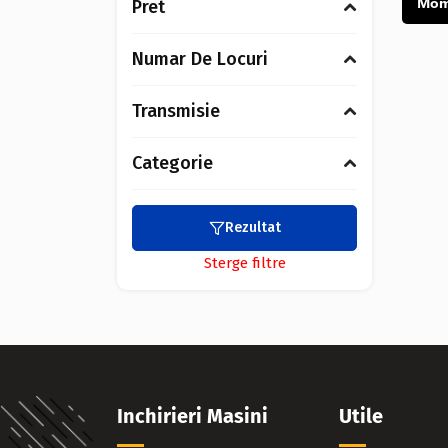
Mome
Pret
Numar De Locuri
Transmisie
Categorie
Rezultat
Sterge filtre
Inchirieri Masini
Utile