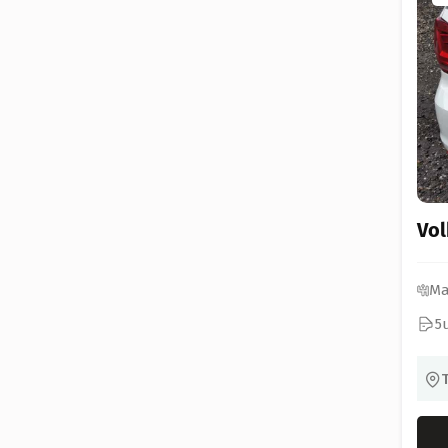
Vo
Ma
5