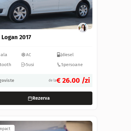
 Logan 2017
ala
AC
diesel
tooth
5
usi
5
persoane
€ 26.00
/zi
goviste
de la
Rezerva
mpact