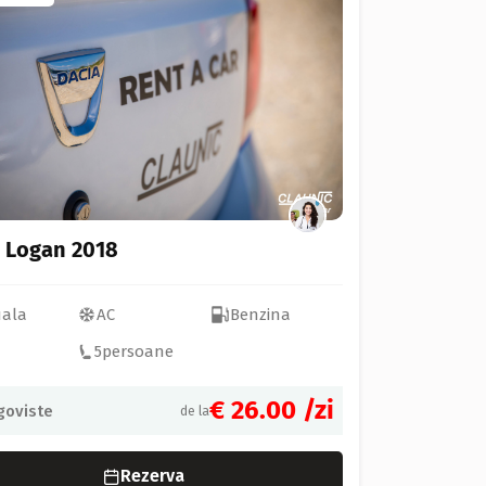
 Logan 2018
ala
AC
Benzina
5
persoane
€ 26.00
/zi
goviste
de la
Rezerva