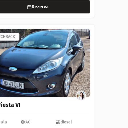
Rezerva
TCHBACK
Fiesta VI
ala
AC
diesel