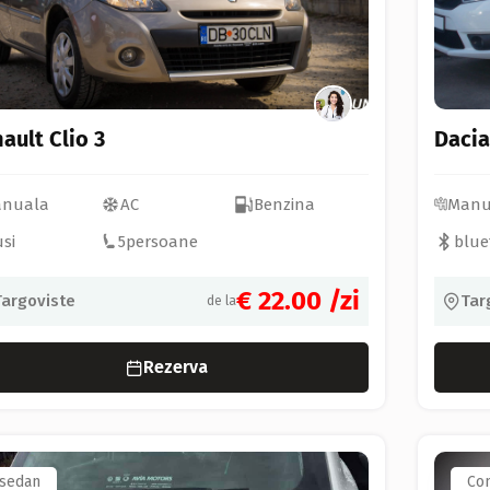
ault Clio 3
Dacia
nuala
AC
Benzina
Manu
usi
5
persoane
blue
€ 22.00
/zi
Targoviste
Tar
de la
Rezerva
sedan
Co