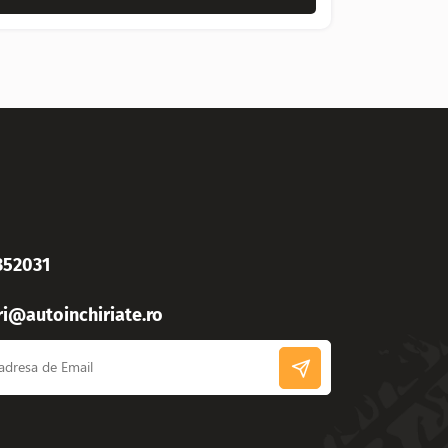
352031
ri@autoinchiriate.ro