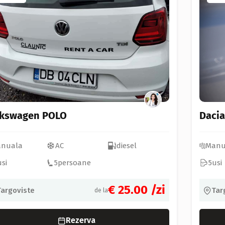
lkswagen POLO
Dacia
nuala
AC
diesel
Manu
usi
5
persoane
5
usi
€ 25.00
/zi
Targoviste
Tar
de la
Rezerva