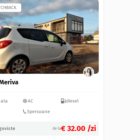
TCHBACK
Meriva
ala
AC
diesel
5
persoane
€ 32.00
/zi
goviste
de la