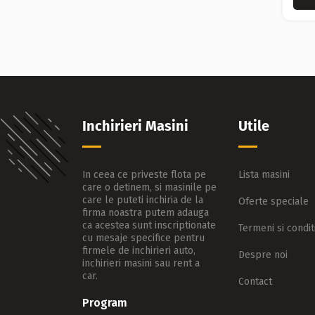
Inchirieri Masini
Utile
In ceea ce priveste flota pe
Lista masini
care o detinem, si masinile pe
care le puteti inchiria de la
Oferte speciale
firma noastra putem adauga
ca acestea sunt inscriptionate
Termeni si conditi
cu mesaje specifice pentru
firmele de inchirieri auto,
Despre noi
inchirieri masini sau rent a
car.
Contact
Program