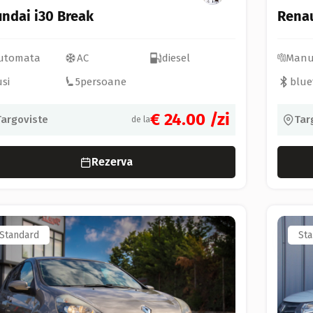
ndai i30 Break
Renau
utomata
AC
diesel
Manu
usi
5
persoane
blue
€ 24.00
/zi
Targoviste
Tar
de la
Rezerva
Standard
Sta