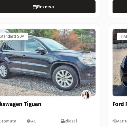
Rezerva
Standard SUV
HA
lkswagen Tiguan
Ford 
utomata
AC
diesel
Manu