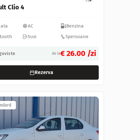
lt Clio 4
ala
AC
Benzina
tooth
5
usi
5
persoane
€ 26.00
/zi
goviste
de la
Rezerva
ndard