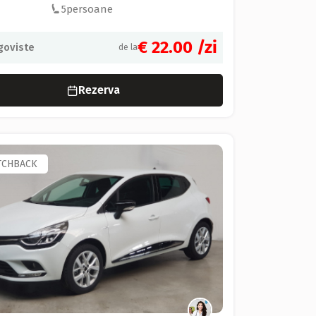
5
persoane
€ 22.00
/zi
goviste
de la
Rezerva
TCHBACK