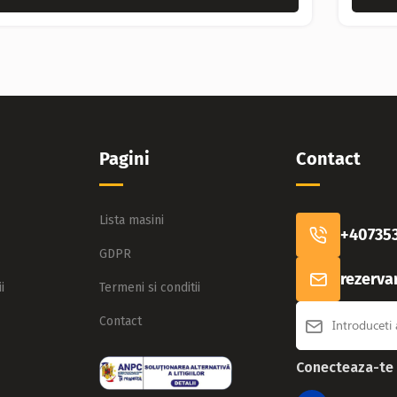
Pagini
Contact
Lista masini
+40735
GDPR
rezerva
i
Termeni si conditii
Contact
Conecteaza-te