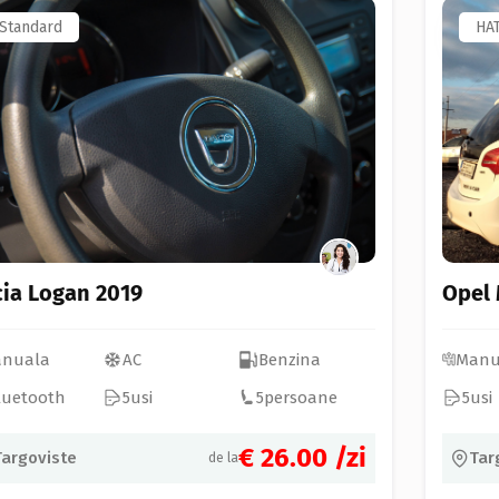
Standard
HA
ia Logan 2019
Opel 
nuala
AC
Benzina
Manu
luetooth
5
usi
5
persoane
5
usi
€ 26.00
/zi
Targoviste
Tar
de la