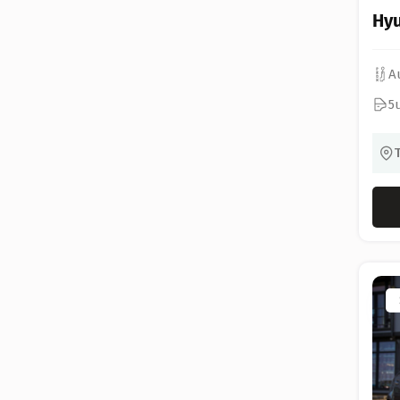
Hyu
A
5