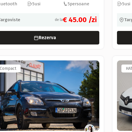
luetooth
5
usi
5
persoane
5
usi
€ 45.00
/zi
Targoviste
Tar
de la
Rezerva
Compact
HA